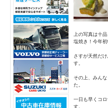
上の写真は十品
塩焼き！今年初
さすが天然だけ
す。
その上、みんな
た。
一日も早くコロ
す。