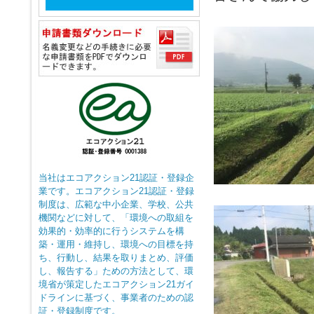
当社はエコアクション21認証・登録企
業です。エコアクション21認証・登録
制度は、広範な中小企業、学校、公共
機関などに対して、「環境への取組を
効果的・効率的に行うシステムを構
築・運用・維持し、環境への目標を持
ち、行動し、結果を取りまとめ、評価
し、報告する」ための方法として、環
境省が策定したエコアクション21ガイ
ドラインに基づく、事業者のための認
証・登録制度です。