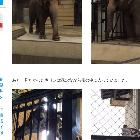
企
あと、見たかったキリンは残念ながら檻の中に入っていました。
録
共
を
持
価
環
イ
認