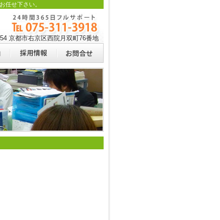
お任せ下さい。
0054 京都市右京区西院月双町76番地