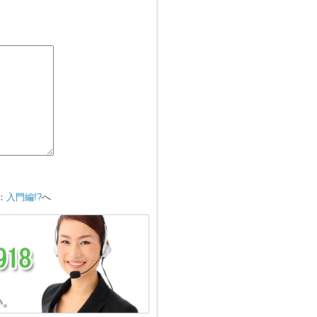
：
入門編!?
へ