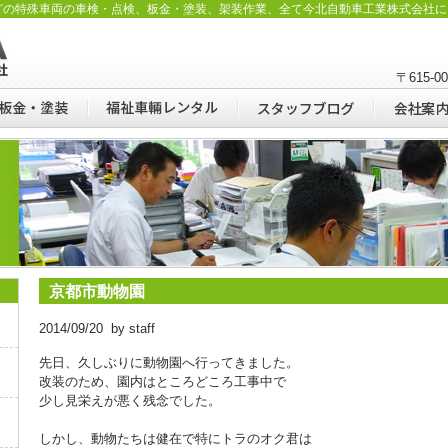
どの特殊車両の車検・点検、板金・塗装、架装作業、全て今北自動車工業株式会社に
〒615-
京都市動物園
2014/09/20 by staff
先日、久しぶりに動物園へ行ってきました。
改装のため、園内はところどころ工事中で
少し見栄えが悪く残念でした。
しかし、動物たちは健在で特にトラのオク君は