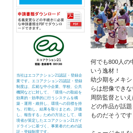
何でも800人
いう逸材！
当社はエコアクション21認証・登録企
幼少期をメキシ
業です。エコアクション21認証・登録
制度は、広範な中小企業、学校、公共
らは想像できな
機関などに対して、「環境への取組を
周防監督といえ
効果的・効率的に行うシステムを構
築・運用・維持し、環境への目標を持
どの作品が話題
ち、行動し、結果を取りまとめ、評価
ものだそうです
し、報告する」ための方法として、環
境省が策定したエコアクション21ガイ
ドラインに基づく、事業者のための認
証・登録制度です。