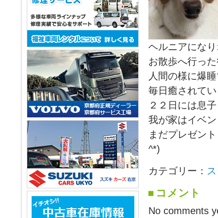
ヘルニアになり
お散歩へ行った
人間の様に爆睡
毎日癒されています
２２日には息子
我が家はイベン
まだプレゼント
^*)
カテゴリー：
ス
コメント
No comments ye