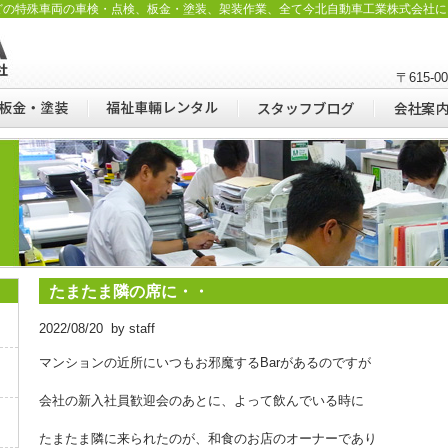
どの特殊車両の車検・点検、板金・塗装、架装作業、全て今北自動車工業株式会社に
〒615-
たまたま隣の席に・・
2022/08/20 by staff
マンションの近所にいつもお邪魔するBarがあるのですが
会社の新入社員歓迎会のあとに、よって飲んでいる時に
たまたま隣に来られたのが、和食のお店のオーナーであり