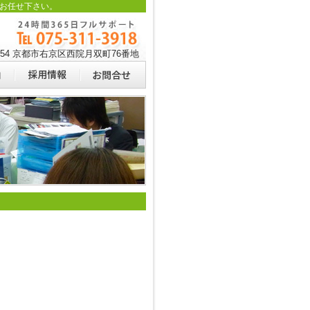
お任せ下さい。
0054 京都市右京区西院月双町76番地