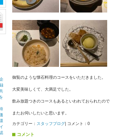
御覧のような懐石料理のコースをいただきました。
企
録
大変美味しくて、大満足でした。
共
を
飲み放題つきのコースもあるといわれておられたので
持
またお伺いしたいと思います。
価
環
カテゴリー：
スタッフブログ
| コメント：0
イ
認
コメント