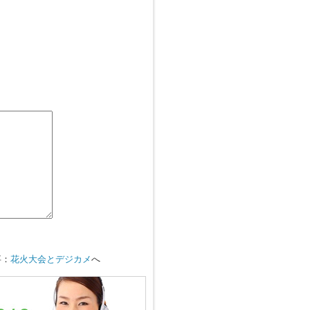
事：
花火大会とデジカメ
へ