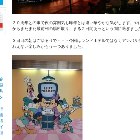
３０周年との事で夜の雰囲気も昨年とは違い華やかな気がします。や
からまたまた最前列の場所取り。まる２日間あっという間に過ぎまし
３日目の朝はごゆるりで・・・今回はランドホテルではなくアンバサ
わえない楽しみがもう一つありました。
企
録
共
を
持
価
環
イ
認