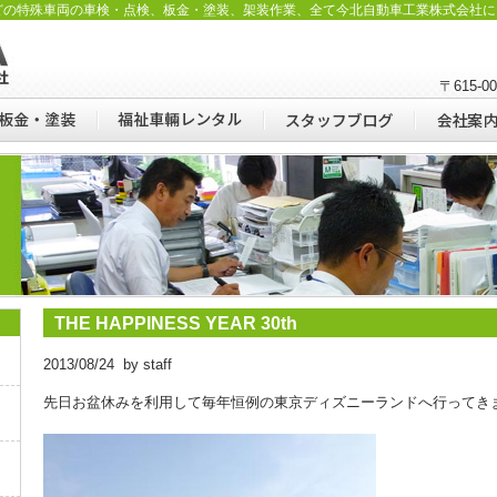
どの特殊車両の車検・点検、板金・塗装、架装作業、全て今北自動車工業株式会社に
〒615-
THE HAPPINESS YEAR 30th
2013/08/24 by staff
先日お盆休みを利用して毎年恒例の東京ディズニーランドへ行ってき