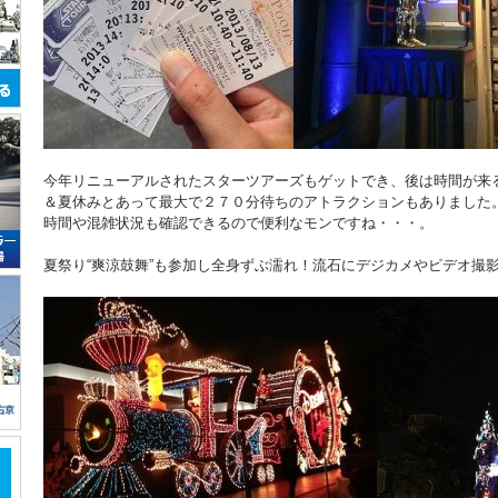
今年リニューアルされたスターツアーズもゲットでき、後は時間が来
＆夏休みとあって最大で２７０分待ちのアトラクションもありました
時間や混雑状況も確認できるので便利なモンですね・・・。
夏祭り“爽涼鼓舞”も参加し全身ずぶ濡れ！流石にデジカメやビデオ撮