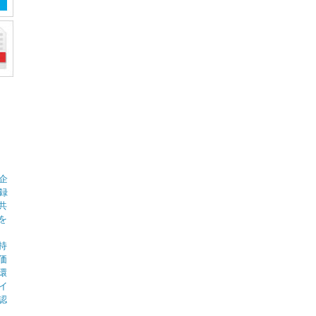
企
録
共
を
持
価
環
イ
認