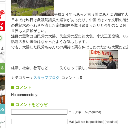
平成２４年もあっと言う間にあと２週間で
日本では昨日は衆議院議員の選挙があったり、中国ではマヤ文明の暦
の世紀末のうわさを流した宗教団体を取り締まったりと今年の１２月
世界も大変騒がしい。
注目の選挙は自民党の大勝、民主党の歴史的大負、小沢王国崩壊、８
話題の多い選挙はなかったような気もします。
でも、大勝した政党もみんなの期待で票を伸ばしたのだから大変だと
経済、社会、教育など………良くなって欲しい
カテゴリー：
スタッフブログ
| コメント：0
コメント
No comments yet.
コメントをどうぞ
ニックネーム(required)
Mail (will not be published)(required)