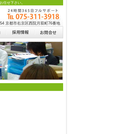
お任せ下さい。
0054 京都市右京区西院月双町76番地