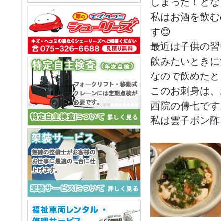
しまった！とな
私はお酒を飲む
す😊
最近は子供の習
飲みたいときに
なので飲めたと
このお刺身は、
西院の傳七です
私は雲子ポン酢