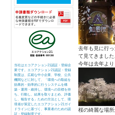
去年も見に行っ
て見てきました
今年は去年より
当社はエコアクション21認証・登録企
業です。エコアクション21認証・登録
制度は、広範な中小企業、学校、公共
機関などに対して、「環境への取組を
効果的・効率的に行うシステムを構
築・運用・維持し、環境への目標を持
ち、行動し、結果を取りまとめ、評価
し、報告する」ための方法として、環
境省が策定したエコアクション21ガイ
ドラインに基づく、事業者のための認
桜の綺麗な場所
証・登録制度です。