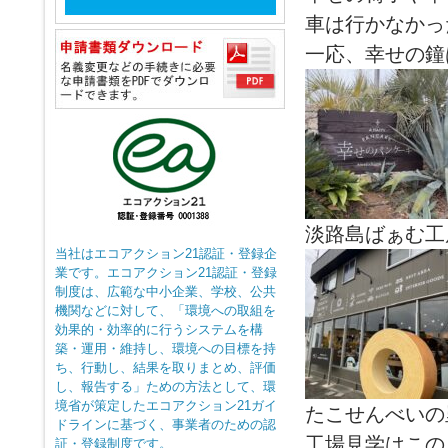
車は行かなかっ
一応、幸せの鐘
淡路島ばぁむ工
当社はエコアクション21認証・登録企
業です。エコアクション21認証・登録
制度は、広範な中小企業、学校、公共
機関などに対して、「環境への取組を
効果的・効率的に行うシステムを構
築・運用・維持し、環境への目標を持
ち、行動し、結果を取りまとめ、評価
し、報告する」ための方法として、環
境省が策定したエコアクション21ガイ
たこせんべいの
ドラインに基づく、事業者のための認
工場見学はこの
証・登録制度です。