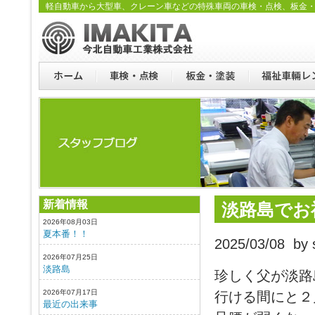
軽自動車から大型車、クレーン車などの特殊車両の車検・点検、板金
新着情報
淡路島でお
2026年08月03日
夏本番！！
2025/03/08 by s
2026年07月25日
淡路島
珍しく父が淡路
2026年07月17日
行ける間にと２
最近の出来事