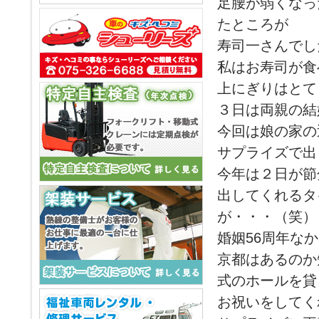
足腰が弱くなっ
たところが
寿司一さんでし
私はお寿司が食
上にぎりはとて
３日は両親の結
今回は娘の家の
サプライズで出
今年は２日が節
出してくれるタ
が・・・（笑）
婚姻56周年な
京都はあるのか
式のホールを貸
お祝いをしてく