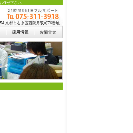
お任せ下さい。
0054 京都市右京区西院月双町76番地