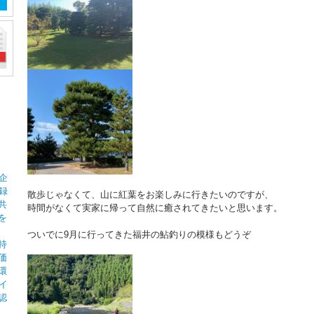
企
録
散歩じゃなくて、山に紅葉をお楽しみに行きたいのですが、
共
時間がなくて実家に帰って自然に癒されてきたいと思います。
を
ついでに9月に行ってきた福井の鮎釣りの模様もどうぞ
持
価
環
イ
認