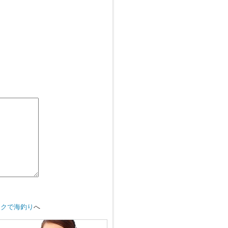
イクで海釣り
へ