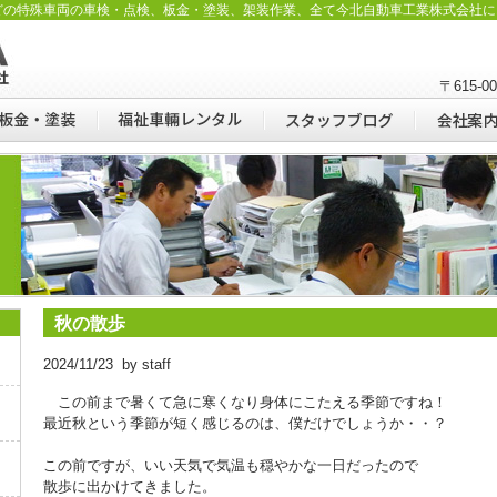
どの特殊車両の車検・点検、板金・塗装、架装作業、全て今北自動車工業株式会社に
〒615-
秋の散歩
2024/11/23 by staff
この前まで暑くて急に寒くなり身体にこたえる季節ですね！
最近秋という季節が短く感じるのは、僕だけでしょうか・・？
この前ですが、いい天気で気温も穏やかな一日だったので
散歩に出かけてきました。