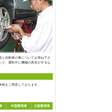
員と自動車の事についてお尋ね下さ
たり、運転中に機械の異音がするな
車検をご用意しております。
車
中型乗用車
大型乗用車