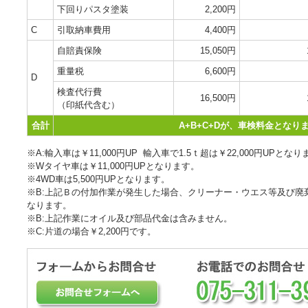
下回りパスタ塗装
2,200円
C
引取納車費用
4,400円
自賠責保険
15,050円
重量税
6,600円
D
検査代行費
16,500円
（印紙代含む）
合計
A+B+C+Dが、車検料金となり
※A:輸入車は￥11,000円UP 輸入車で1.5ｔ超は￥22,000円UPとな
※Wタイヤ車は￥11,000円UPとなります。
※4WD車は5,500円UPとなります。
※B:上記Ｂの付加作業が発生した場合、クリーナー・ウエス等及び廃棄
なります。
※B:上記作業にオイル及び部品代金は含みません。
※C:片道の場合￥2,200円です。