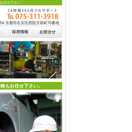
お任せ下さい。
0054 京都市右京区西院月双町76番地
点検もお任せ下さい。