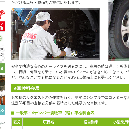
ただける点検・整備をご提供いたします。
安全で快適な安心のカーライフを送る為にも、車検の時は詳しく整備
い。日頃、何気なく乗っている愛車のブレーキがききづらくなってい
ど、些細なことでも気になることがあれば整備士にお尋ねください。
e車検料金表
お客様のリクエストのみ作業を行う、非常にシンプルでエコノミーな
法定56項目の点検と分解を基準とした経済的な車検です。
一般車・4ナンバー貨物車（軽）車検料金表
区分
項目名
軽自動車
小型乗用