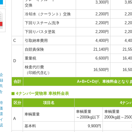
3,300円
3,8
交換
冷却水（クーラント）交換
2,200円
2,2
下回りスチーム洗浄
2,200円
2,2
下回りパスタ塗装
2,200円
2,2
C
引取納車費用
4,400円
4,4
自賠責保険
21,140円
21,5
重量税
6,600円
16,4
D
検査代行費
16,500円
16,5
（印紙代含む）
企
録
合計
A+B+C+Dが、車検料金となり
共
を
4ナンバー貨物車 車検料金表
持
区分
項目名
4ナン
価
車輌重量
車輌重量
環
車輌重量
～2000kg以下
2000kg超～250
A
イ
認
基本料
9,900円