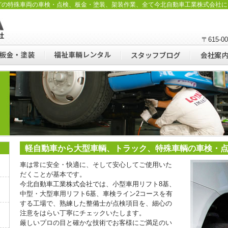
どの特殊車両の車検・点検、板金・塗装、架装作業、全て今北自動車工業株式会社に
〒615-
軽自動車から大型車輌、トラック、特殊車輌の車検・
車は常に安全・快適に、そして安心してご使用いた
だくことが基本です。
今北自動車工業株式会社では、小型車用リフト8基、
中型・大型車用リフト6基、車検ライン2コースを有
する工場で、熟練した整備士が点検項目を、細心の
注意をはらい丁寧にチェックいたします。
厳しいプロの目と確かな技術でお客様にご満足のい