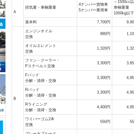
～1500cc
4ナンバー貨物車
排気量・車輌重量
車輌重量
5ナンバー乗用車
A
1000kg以下
基本料
7,700円
9,9
エンジンオイル
880円
1,1
交換
オイルエレメント
1,320円
1,3
交換
ファン・クーラー・
3,300円
3,8
Pステベルト交換
Fパッド
3,300円
4,9
分解・清掃・交換
Rパッド
3,300円
4,9
分解・清掃・交換
B
Rライニング
4,400円
4,9
分解・清掃・交換
ワイパーゴム2本
550円
5
交換
ブレーキブルード